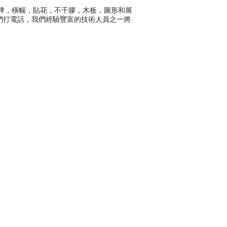
標牌，橫幅，貼花，不干膠，木板，圖形和展
們打電話，我們經驗豐富的技術人員之一將