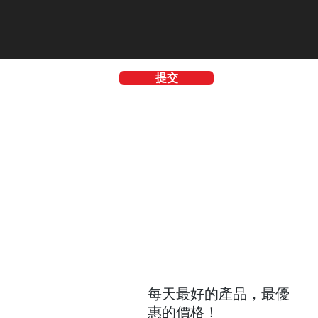
提交
們覆蓋的
我們覆蓋
域
的區域
覆蓋的區域
每天最好的產品，最優
惠的價格！