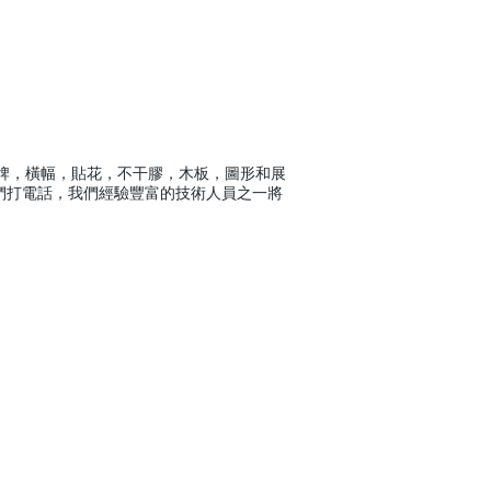
標牌，橫幅，貼花，不干膠，木板，圖形和展
們打電話，我們經驗豐富的技術人員之一將